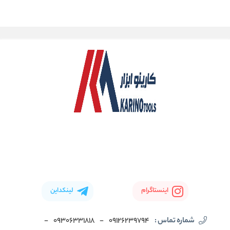
اینستاگرام
لینکداین
شماره تماس :
09126239794
-
09306331818
-