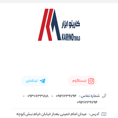
اینستاگرام
لینکداین
شماره تماس :
09126239794
-
09306331818
-
09126239794
آدرس :
میدان امام خمینی بعداز خیابان خیام نبش کوچه