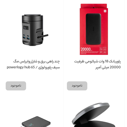
پاوربانک 18 وات شیائومی ظرفیت
چند راهی برق و شارژر وایرلس مگ
20000 میلی آمپر
سیف پاورولوژی / powerlogy hub 65
w
ناموجود
ناموجود