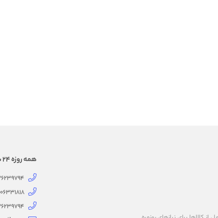
همه روزه 24 ساعته همراهتیم
126239794
06331818
126239794
ز کالاها برای نیازهای روزمره