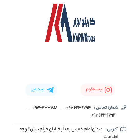
اینستاگرام
لینکداین
شماره تماس :
09126239794
-
09306331818
-
09126239794
آدرس :
میدان امام خمینی بعداز خیابان خیام نبش کوچه
اطلاعات