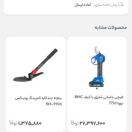
زمان آماده سازی:
آماده ارسال
محصولات مشابه
قیچی باغبانی شارژی با کیف BMC
بیلچه چندکاره کمپینگ رونیکس
ب
نووا 7750
9
RH-9906
1,375,880
27,397,600