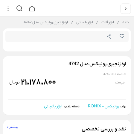
جستجو در فروشگاه
خانه
/
ابزار آلات
/
ابزار باغبانی
/
اره زنجیری رونیکس مدل 4742
اره زنجیری رونیکس مدل 4742
شناسه کالا:
4742
21,178,800
تومان
قیمت:
رونیکس - RONIX
ابزار باغبانی
برند:
دسته بندی:
بیشتر
نقد و بررسی تخصصی