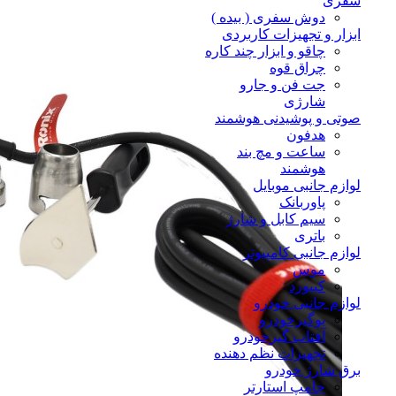
سفری
دوش سفری ( بیده )
ابزار و تجهیزات کاربردی
چاقو و ابزار چند کاره
چراق قوه
جت فن و جارو
شارژی
صوتی و پوشیدنی هوشمند
هدفون
ساعت و مچ بند
هوشمند
لوازم جانبی موبایل
پاوربانک
سیم کابل و شارژ
باتری
لوازم جانبی کامپیوتر
موس
کیبورد
لوازم جانبی خودرو
بوگیرخودرو
آفتاب گیرخودرو
تجهیزات نظم دهنده
برق شارژ خودرو
جامپ استارتر