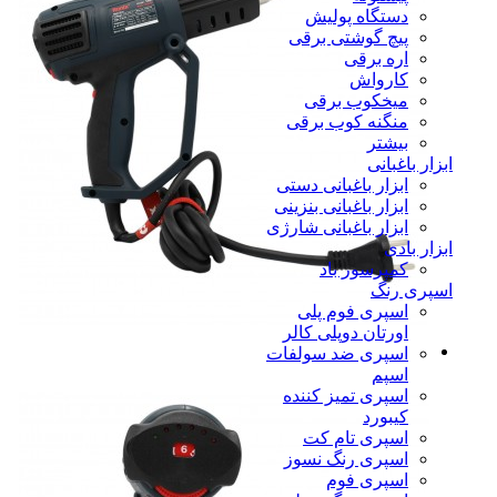
دستگاه پولیش
پیچ گوشتی برقی
اره برقی
کارواش
میخکوب برقی
منگنه کوب برقی
بیشتر
ابزار باغبانی
ابزار باغبانی دستی
ابزار باغبانی بنزینی
ابزار باغبانی شارژی
ابزار بادی
کمپرسور باد
اسپری رنگ
اسپری فوم پلی
اورتان دوپلی کالر
اسپری ضد سولفات
اسپم
اسپری تمیز کننده
کیبورد
اسپری تام کت
اسپری رنگ نسوز
اسپری فوم