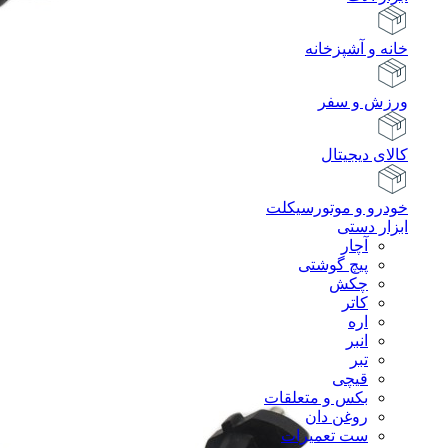
خانه و آشپزخانه
ورزش و سفر
کالای دیجیتال
خودرو و موتورسیکلت
ابزار دستی
آچار
پیچ گوشتی
چکش
کاتر
اره
انبر
تبر
قیچی
بکس و متعلقات
روغن دان
ست تعمیرات