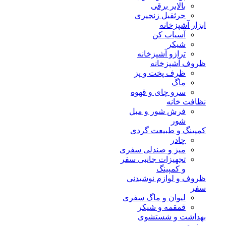
بالابر برقی
جرثقیل زنجیری
ابزار آشپزخانه
آسیاب کن
شیکر
ترازو آشپزخانه
ظروف آشپزخانه
ظرف پخت و پز
ماگ
سرو چای و قهوه
نظافت خانه
فرش شور و مبل
شور
کمپینگ و طبیعت گردی
چادر
میز و صندلی سفری
تجهیزات جانبی سفر
و کمپینگ
ظروف و لوازم نوشیدنی
سفر
لیوان و ماگ سفری
قمقمه و شیکر
بهداشت و شستشوی