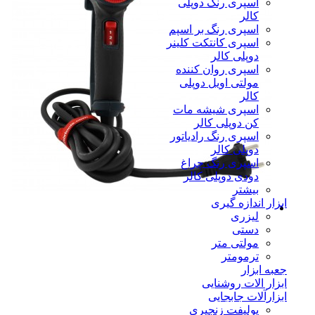
اسپری رنگ دوپلی
کالر
اسپری رنگ بر اسپم
اسپری کانتکت کلینر
دوپلی کالر
اسپری روان کننده
مولتی اویل دوپلی
کالر
اسپری شیشه مات
کن دوپلی کالر
اسپری رنگ رادیاتور
دوپلی کالر
اسپری رنگ چراغ
دودی دوپلی کالر
بیشتر
ابزار اندازه گیری
لیزری
دستی
مولتی متر
ترمومتر
جعبه ابزار
ابزار الات روشنایی
ابزارآلات جابجایی
پولیفت زنجیری