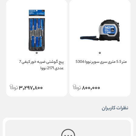
متر 5.5 متری سری سوپر نووا 5306
پیچ گوشتی ضربه خور کیفی 7
عددی 2171 نووا
ع
3,297,800
800,000
نظرات کاربران