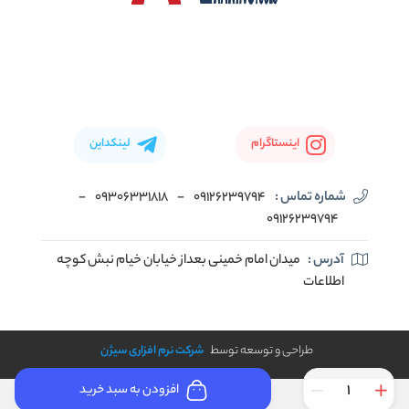
اینستاگرام
لینکداین
شماره تماس :
09126239794
-
09306331818
-
09126239794
آدرس :
میدان امام خمینی بعداز خیابان خیام نبش کوچه
اطلاعات
طراحی و توسعه توسط
شرکت نرم افزاری سیژن
افزودن به سبد خرید