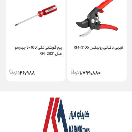
قیچی باغبانی رونیکس RH-3105
پیچ گوشتی تکی 100×3 چهارسو
مدل RH-2831
م
126,988
1,799,880