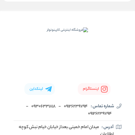
اینستاگرام
لینکداین
شماره تماس :
09126239794
-
09306331818
-
09126239794
آدرس :
میدان امام خمینی بعداز خیابان خیام نبش کوچه
اطلاعات