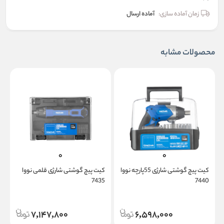
زمان آماده سازی:
آماده ارسال
محصولات مشابه
کیت پیچ گوشتی شارژی 55پارچه نووا
کیت پیچ گوشتی شارژی قلمی نووا
پ
0
7435
7440
7,147,800
6,598,000