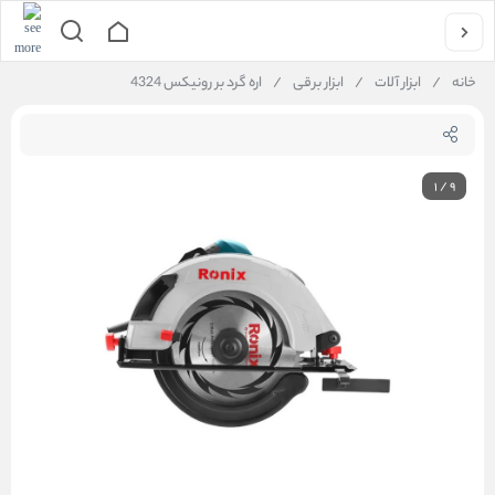
خانه
/
ابزار آلات
/
ابزار برقی
/
اره گرد بر رونیکس 4324
1
/
9