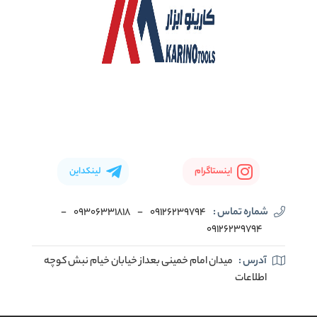
اینستاگرام
لینکداین
شماره تماس :
09126239794
-
09306331818
-
09126239794
آدرس :
میدان امام خمینی بعداز خیابان خیام نبش کوچه
اطلاعات