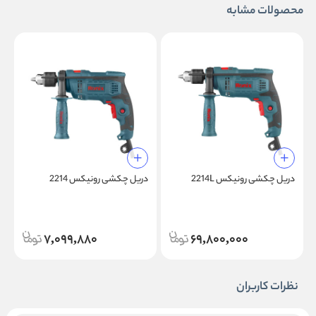
محصولات مشابه
دریل چکشی رونیکس 2214L
دریل چکشی رونیکس 2214
چ
7,099,880
69,800,000
نظرات کاربران