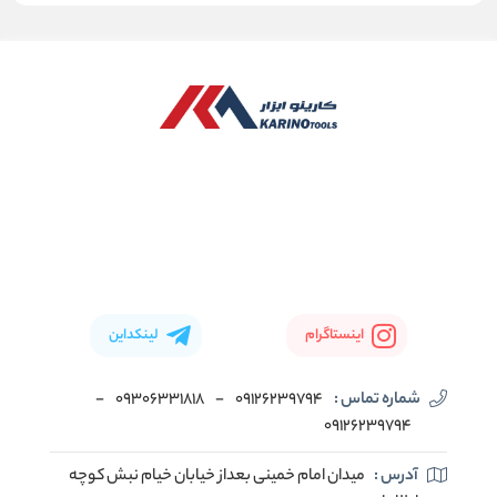
اینستاگرام
لینکداین
شماره تماس :
09126239794
-
09306331818
-
09126239794
آدرس :
میدان امام خمینی بعداز خیابان خیام نبش کوچه