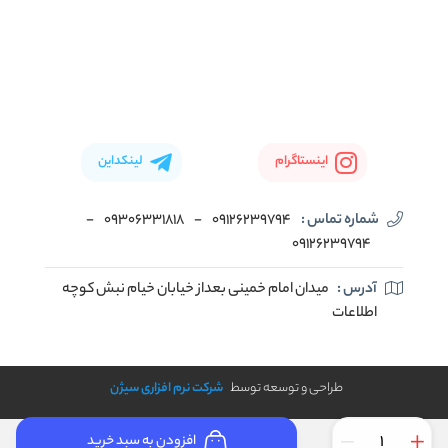
اینستاگرام
لینکداین
شماره تماس :
09126239794
-
09306331818
-
09126239794
آدرس :
میدان امام خمینی بعداز خیابان خیام نبش کوچه
اطلاعات
طراحی و توسعه توسط
شرکت نرم افزاری سیژن
افزودن به سبد خرید