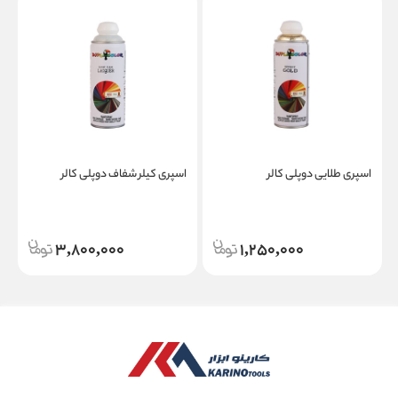
اسپری طلایی دوپلی کالر
اسپری کیلر شفاف دوپلی کالر
ا
7
3,800,000
1,250,000