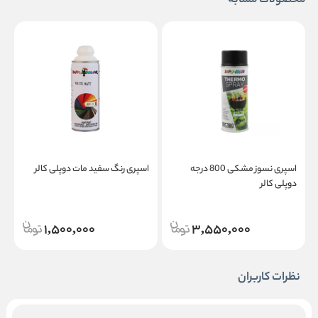
محصولات مشابه
اسپری نسوز مشکی 800 درجه
اسپری رنگ سفید مات دوپلی کالر
ا
دوپلی کالر
د
1,500,000
3,550,000
نظرات کاربران