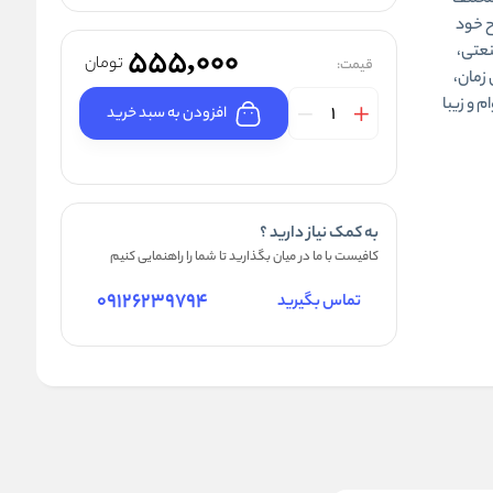
مختلف
ح خود
نعتی،
555,000
تومان
قیمت:
 زمان،
م و زیبا
افزودن به سبد خرید
به کمک نیاز دارید ؟
کافیست با ما در میان بگذارید تا شما را راهنمایی کنیم
09126239794
تماس بگیرید