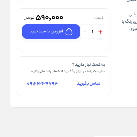
دنبال
بایی،
590,000
تومان
قیمت:
ی رنگ با
سپری
افزودن به سبد خرید
به کمک نیاز دارید ؟
کافیست با ما در میان بگذارید تا شما را راهنمایی کنیم
09126239794
تماس بگیرید