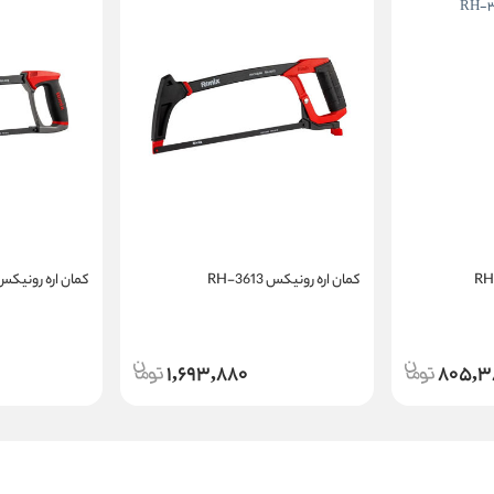
کمان اره رونیکس RH-3613
کمان اره رونیکس H-3612
1,693,880
805,3