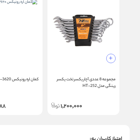
مجموعه 8 عددی آچار یکسر تخت یکسر
کمان اره رونیکس RH-3620
رینگی مدل HT-252
88
1,200,000
امتیاز کاربران به: