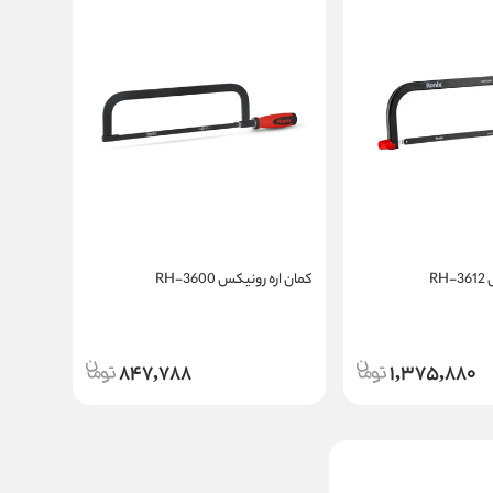
R
کمان اره رونیکس RH-3600
847,788
1,375,880
کمان اره رونیکس RH-