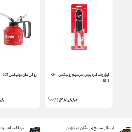
ابزار چندکاره پرس سر سیم رونیکس RH-
روغن دان رونیکس RH-4331
1811
88
1,481,880
ارسال سریع و رایگان در تهران
پرداخت امن و 