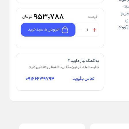
انواع مواد
سته
یق و
953,788
تومان
قیمت:
‌آل برای
آورده
افزودن به سبد خرید
به کمک نیاز دارید ؟
کافیست با ما در میان بگذارید تا شما را راهنمایی کنیم
09126239794
تماس بگیرید