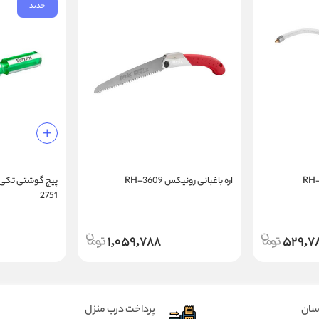
جدید
اره باغبانی رونیکس RH-3609
2751
1,059,788
529,7
آسان
پرداخت درب منزل