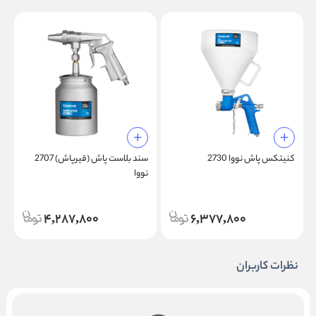
کنیتکس پاش نووا 2730
سند بلاست پاش (قیرپاش) 2707
گ
نووا
4,287,800
6,377,800
نظرات کاربران