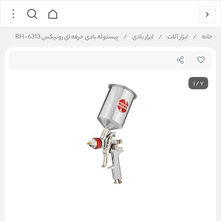
خانه
/
ابزار آلات
/
ابزار بادی
/
پیستوله بادی حرفه ای رونیکس RH-6313
1
/
7