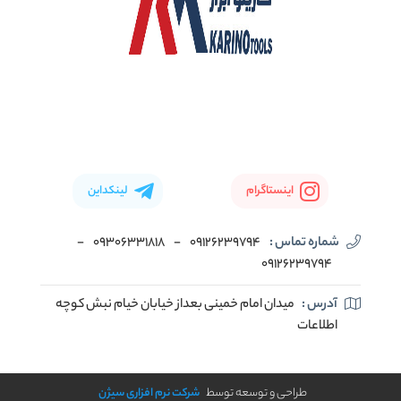
اینستاگرام
لینکداین
شماره تماس :
09126239794
-
09306331818
-
09126239794
آدرس :
میدان امام خمینی بعداز خیابان خیام نبش کوچه
اطلاعات
طراحی و توسعه توسط
شرکت نرم افزاری سیژن