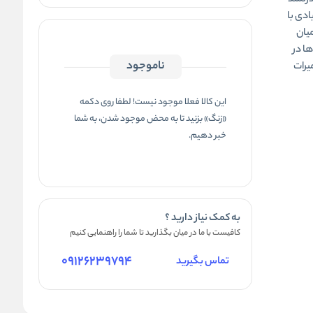
دقیق و قدرتمند
ادی با
میان
ها در
ناموجود
یرات
این کالا فعلا موجود نیست! لطفا روی دکمه
«زنگ» بزنید تا به محض موجود شدن، به شما
خبر دهیم.
به کمک نیاز دارید ؟
کافیست با ما در میان بگذارید تا شما را راهنمایی کنیم
09126239794
تماس بگیرید