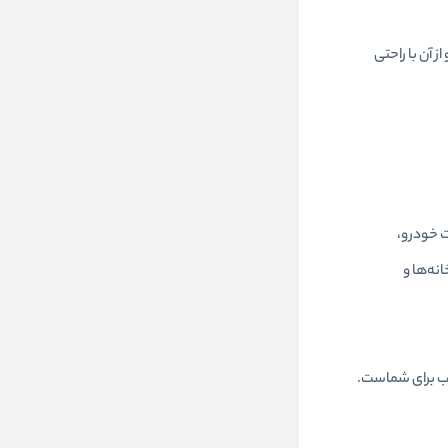
آن با راحتی
یرات خودرو،
نه‌ها و
ارگونومیک هستید، پیچ گوشتی بادی تایوانی رونیکس مدل 2514 بهترین انتخاب برای شماست.