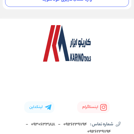
اینستاگرام
لینکداین
شماره تماس :
09126239794
-
09306331818
-
09126239794