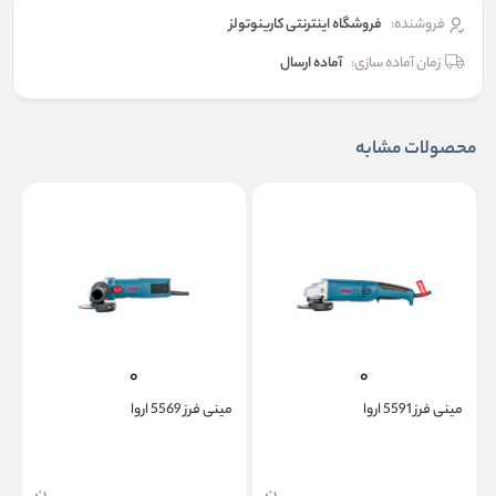
فروشنده:
فروشگاه اینترنتی کارینوتولز
زمان آماده سازی:
آماده ارسال
محصولات مشابه
مينی فرز 5591 اروا
مينی فرز 5569 اروا
م