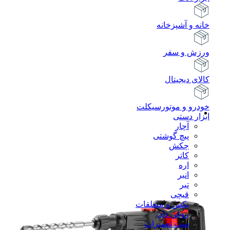
خانه و آشپزخانه
ورزش و سفر
کالای دیجیتال
خودرو و موتورسیکلت
ابزار دستی
آچار
پیچ گوشتی
چکش
کاتر
اره
انبر
تبر
قیچی
بکس و متعلقات
روغن دان
ست تعمیرات