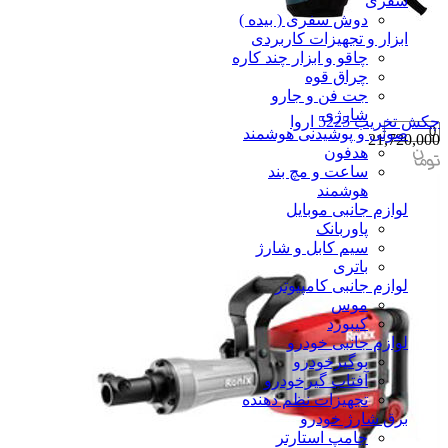
سفری
دوش سفری ( بیده )
ابزار و تجهیزات کاربردی
چاقو و ابزار چند کاره
چراق قوه
جت فن و جارو
شارژی
چکش تخریب 5225 اروا
صوتی و پوشیدنی هوشمند
21,720,000
هدفون
ساعت و مچ بند
هوشمند
لوازم جانبی موبایل
پاوربانک
سیم کابل و شارژ
باتری
لوازم جانبی کامپیوتر
موس
کیبورد
لوازم جانبی خودرو
بوگیرخودرو
آفتاب گیرخودرو
تجهیزات نظم دهنده
برق شارژ خودرو
جامپ استارتر