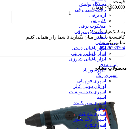
قیمت:
دستگاه پولیش
74,980,000
تومان
پیچ گوشتی برقی
اره برقی
کارواش
میخکوب برقی
به کمک نیاز دارید ؟
منگنه کوب برقی
بیشتر
کافیست با ما در میان بگذارید تا شما را راهنمایی کنیم
تماس بگیرید
ابزار باغبانی
09126239794
ابزار باغبانی دستی
ابزار باغبانی بنزینی
ابزار باغبانی شارژی
ابزار بادی
محصولات مشابه
کمپرسور باد
اسپری رنگ
اسپری فوم پلی
اورتان دوپلی کالر
اسپری ضد سولفات
اسپم
اسپری تمیز کننده
کیبورد
اسپری تام کت
اسپری رنگ نسوز
اسپری فوم