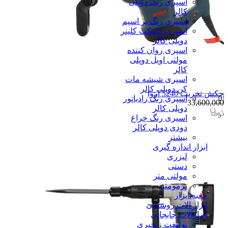
اسپری رنگ دوپلی
کالر
اسپری رنگ بر اسپم
اسپری کانتکت کلینر
دوپلی کالر
اسپری روان کننده
مولتی اویل دوپلی
کالر
اسپری شیشه مات
کن دوپلی کالر
چکش تخریب 5240 اروا
اسپری رنگ رادیاتور
33,600,000
دوپلی کالر
اسپری رنگ چراغ
دودی دوپلی کالر
بیشتر
ابزار اندازه گیری
لیزری
دستی
مولتی متر
ترمومتر
جعبه ابزار
ابزار الات روشنایی
ابزارآلات جابجایی
پولیفت زنجیری