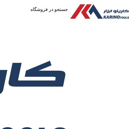
جستجو در فروشگاه
خانه
/
ابزار آلات
/
ابزار برقی
/
دریل برقی
/
چکش تخریب
/
بتن کن بنزینی رونیکس 2790
افزودن به لیست علاقه مندی ها
به اشتراک گذاری
مقایسه