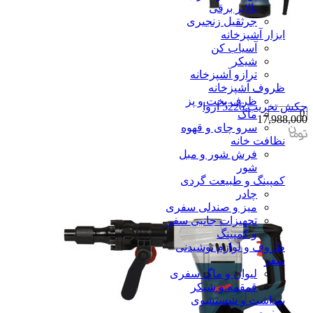
بالابر برقی
جرثقیل زنجیری
ابزار آشپزخانه
آسیاب کن
شیکر
ترازو آشپزخانه
ظروف آشپزخانه
ظرف پخت و پز
چکش تخریب 5226 اروا
ماگ
17,988,000
سرو چای و قهوه
نظافت خانه
فرش شور و مبل
شور
کمپینگ و طبیعت گردی
چادر
میز و صندلی سفری
تجهیزات جانبی سفر
و کمپینگ
ظروف و لوازم نوشیدنی
سفر
لیوان و ماگ سفری
قمقمه و شیکر
بهداشت و شستشوی