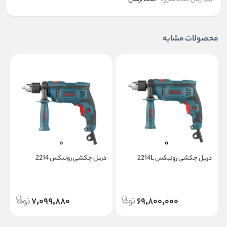
محصولات مشابه
دریل چکشی رونیکس 2214L
دریل چکشی رونیکس 2214
چ
7,099,880
69,800,000