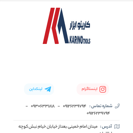
اینستاگرام
لینکداین
شماره تماس :
09126239794
-
09306331818
-
09126239794
آدرس :
میدان امام خمینی بعداز خیابان خیام نبش کوچه