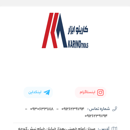
اینستاگرام
لینکداین
شماره تماس :
09126239794
-
09306331818
-
09126239794
آدرس :
میدان امام خمینی بعداز خیابان خیام نبش کوچه