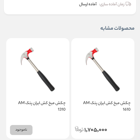
زمان آماده سازی:
آماده ارسال
محصولات مشابه
چکش میخ کش ایران پتک AM
چکش میخ کش ایران پتک AM
0
1310
1610
1,705,000
ناموجود