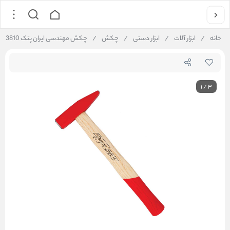
خانه
/
ابزار آلات
/
ابزار دستی
/
چکش
/
چکش مهندسی ایران پتک AB 3810
1
/
3