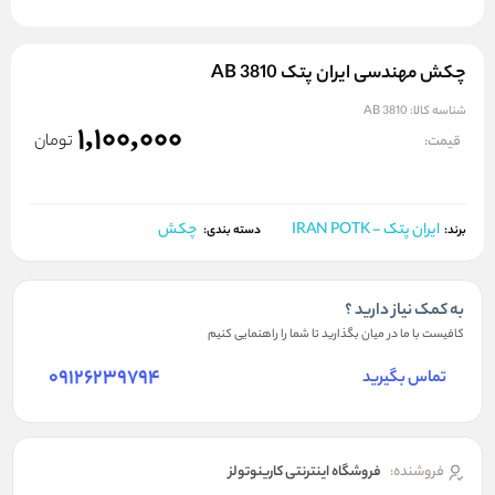
چکش مهندسی ایران پتک AB 3810
شناسه کالا:
AB 3810
1,100,000
تومان
قیمت:
ایران پتک - IRAN POTK
چکش
برند:
دسته بندی:
به کمک نیاز دارید ؟
کافیست با ما در میان بگذارید تا شما را راهنمایی کنیم
09126239794
تماس بگیرید
فروشنده:
فروشگاه اینترنتی کارینوتولز