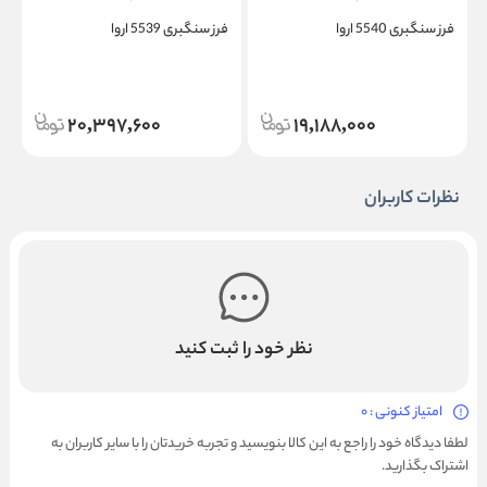
فرز سنگبری 5540 اروا
فرز سنگبری 5539 اروا
ف
20,397,600
19,188,000
نظرات کاربران
نظر خود را ثبت کنید
امتیاز کنونی : 0
لطفا دیدگاه خود را راجع به این کالا بنویسید و تجربه خریدتان را با سایر کاربران به
اشتراک بگذارید.