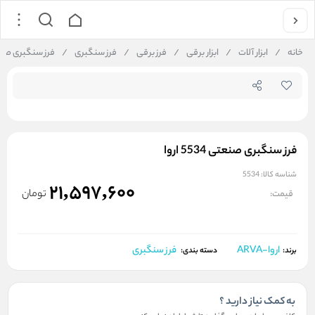
جستجو در فروشگاه
خانه
/
ابزار آلات
/
ابزار برقی
/
فرز برقی
/
فرز سنگبری
/
فرز سنگبری صنعتی 534
فرز سنگبری صنعتی 5534 اروا
شناسه کالا:
5534
21,597,600
تومان
قیمت:
اروا-ARVA
فرز سنگبری
برند:
دسته بندی:
به کمک نیاز دارید ؟