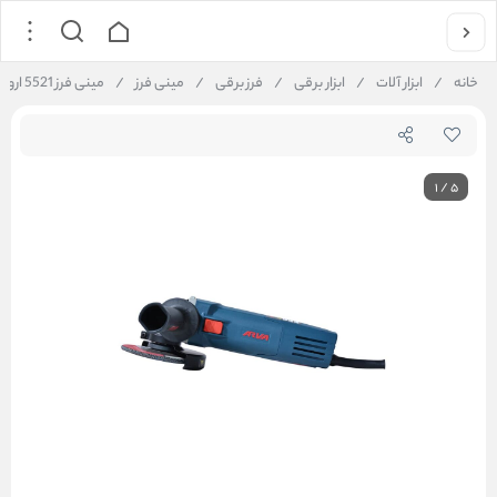
خانه
/
ابزار آلات
/
ابزار برقی
/
فرز برقی
/
مینی فرز
/
مينی فرز 5521 اروا
1
/
5