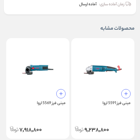
زمان آماده سازی:
آماده ارسال
محصولات مشابه
مينی فرز 5591 اروا
مينی فرز 5569 اروا
م
7,918,800
9,238,800