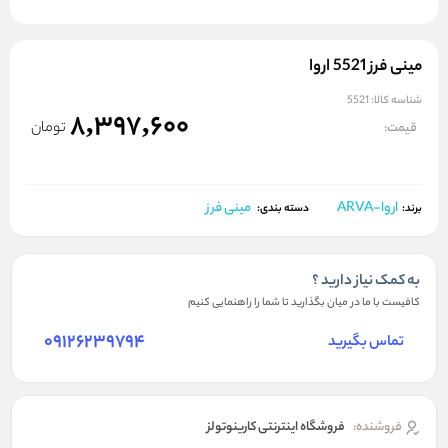
مينی فرز 5521 اروا
شناسه کالا:
5521
8,397,600
تومان
قیمت:
اروا-ARVA
مینی فرز
برند:
دسته بندی:
به کمک نیاز دارید ؟
کافیست با ما در میان بگذارید تا شما را راهنمایی کنیم
09126239794
تماس بگیرید
فروشنده:
فروشگاه اینترنتی کارینوتولز