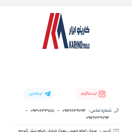
اینستاگرام
لینکداین
شماره تماس :
09126239794
-
09306331818
-
09126239794
آدرس :
میدان امام خمینی بعداز خیابان خیام نبش کوچه