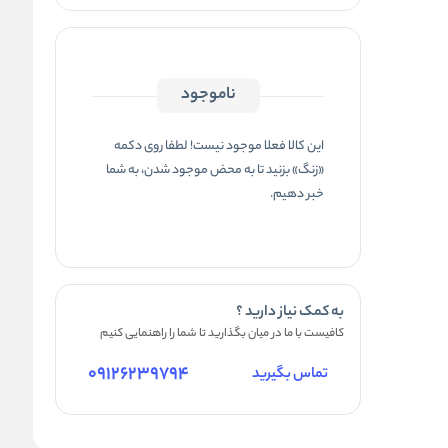
ناموجود
این کالا فعلا موجود نیست! لطفا روی دکمه
«زنگ» بزنید تا به محض موجود شدن، به شما
خبر دهیم.
به کمک نیاز دارید ؟
کافیست با ما در میان بگذارید تا شما را راهنمایی کنیم
09126239794
تماس بگیرید