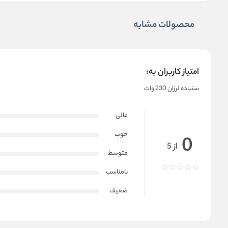
محصولات مشابه
امتیاز کاربران به:
سنباده لرزان 230 وات
عالی
خوب
0
از 5
متوسط
نامناسب
ضعیف