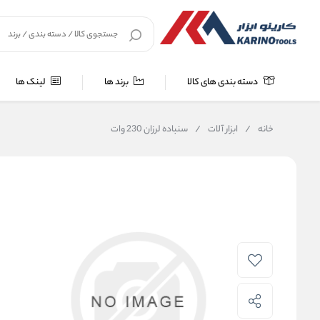
دسته بندی های کالا
برند ها
لینک ها
خانه
/
ابزار آلات
/
سنباده لرزان 230 وات