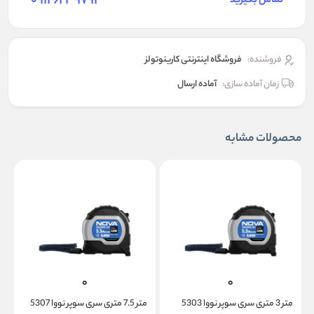
09126239794
تماس بگیرید
فروشنده:
فروشگاه اینترنتی کارینوتولز
زمان آماده سازی:
آماده ارسال
محصولات مشابه
متر 3 متری سری سوپر نووا 5303
متر 7.5 متری سری سوپر نووا 5307
متر 