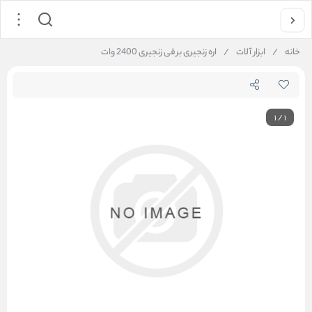
خانه
/
ابزار آلات
/
اره زنجيری برقی زنجیری 2400 وات
1
/
1