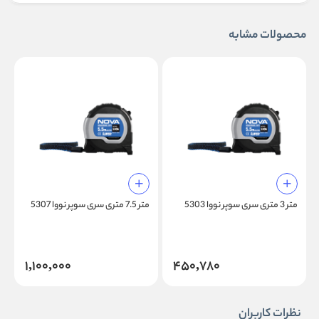
محصولات مشابه
متر 3 متری سری سوپر نووا 5303
متر 7.5 متری سری سوپر نووا 5307
متر 
1,100,000
450,780
نظرات کاربران