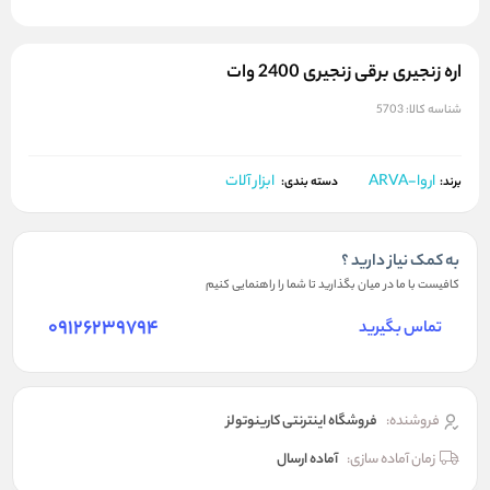
اره زنجيری برقی زنجیری 2400 وات
شناسه کالا:
5703
اروا-ARVA
ابزار آلات
برند:
دسته بندی:
به کمک نیاز دارید ؟
کافیست با ما در میان بگذارید تا شما را راهنمایی کنیم
09126239794
تماس بگیرید
فروشنده:
فروشگاه اینترنتی کارینوتولز
زمان آماده سازی:
آماده ارسال