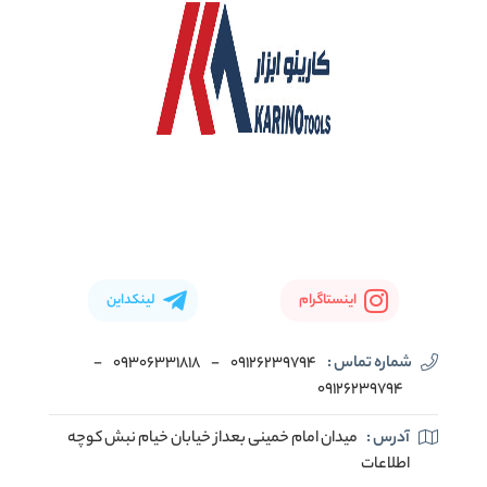
اینستاگرام
لینکداین
شماره تماس :
09126239794
-
09306331818
-
09126239794
آدرس :
میدان امام خمینی بعداز خیابان خیام نبش کوچه
اطلاعات