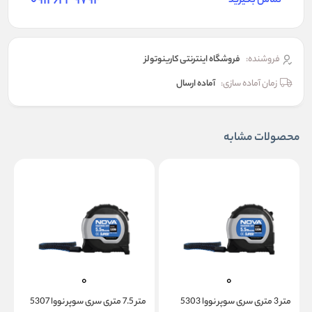
09126239794
تماس بگیرید
فروشنده:
فروشگاه اینترنتی کارینوتولز
زمان آماده سازی:
آماده ارسال
محصولات مشابه
متر 3 متری سری سوپر نووا 5303
متر 7.5 متری سری سوپر نووا 5307
متر 