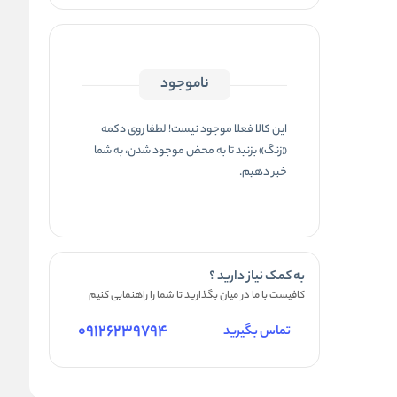
ناموجود
این کالا فعلا موجود نیست! لطفا روی دکمه
«زنگ» بزنید تا به محض موجود شدن، به شما
خبر دهیم.
به کمک نیاز دارید ؟
کافیست با ما در میان بگذارید تا شما را راهنمایی کنیم
09126239794
تماس بگیرید