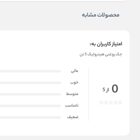
محصولات مشابه
امتیاز کاربران به:
جک روغنی هیدرولیک 5 تن
عالی
خوب
0
از 5
متوسط
نامناسب
ضعیف