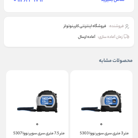
09126239794
تماس بگیرید
فروشنده:
فروشگاه اینترنتی کارینوتولز
زمان آماده سازی:
آماده ارسال
محصولات مشابه
متر 3 متری سری سوپر نووا 5303
متر 7.5 متری سری سوپر نووا 5307
متر 