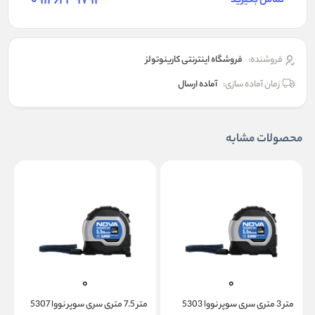
09126239794
تماس بگیرید
فروشنده:
فروشگاه اینترنتی کارینوتولز
زمان آماده سازی:
آماده ارسال
محصولات مشابه
متر 3 متری سری سوپر نووا 5303
متر 7.5 متری سری سوپر نووا 5307
متر 