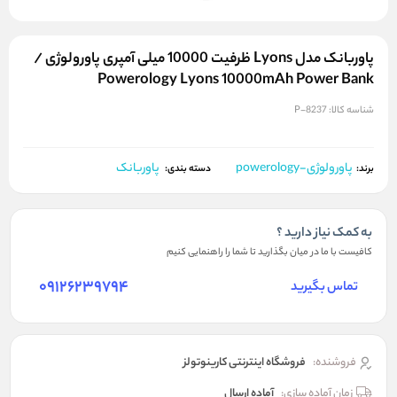
پاوربانک مدل Lyons ظرفیت 10000 میلی آمپری پاورولوژی /
Powerology Lyons 10000mAh Power Bank
شناسه کالا:
P-8237
پاورولوژی-powerology
پاوربانک
برند:
دسته بندی:
به کمک نیاز دارید ؟
کافیست با ما در میان بگذارید تا شما را راهنمایی کنیم
09126239794
تماس بگیرید
فروشنده:
فروشگاه اینترنتی کارینوتولز
زمان آماده سازی:
آماده ارسال