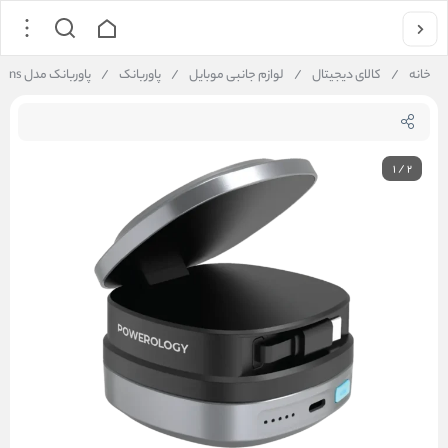
خانه
/
کالای دیجیتال
/
لوازم جانبی موبایل
/
پاوربانک
/
پاوربانک مدل Lyons ظرفیت 10000 میلی آمپری پاورولوژی / Powerology Lyons 10000mAh Power Bank
1
/
2