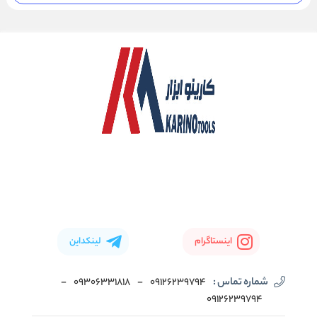
اینستاگرام
لینکداین
شماره تماس :
09126239794
-
09306331818
-
09126239794