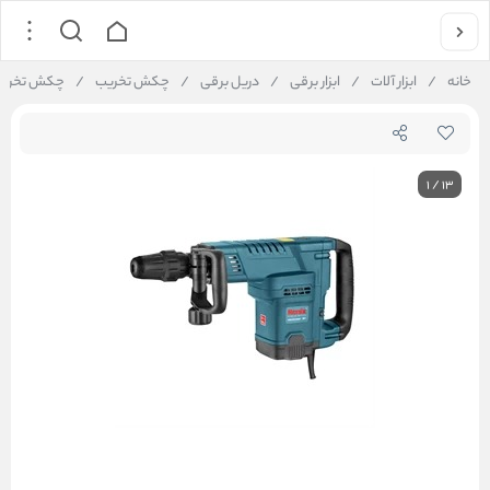
خانه
/
ابزار آلات
/
ابزار برقی
/
دریل برقی
/
چکش تخریب
/
چکش تخریب ر
1
/
13