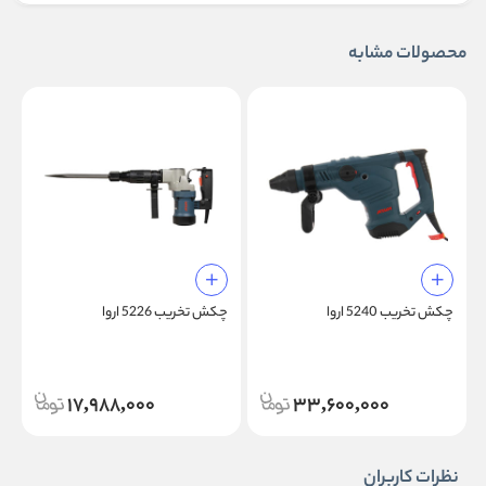
محصولات مشابه
چکش تخریب 5240 اروا
چکش تخریب 5226 اروا
چ
17,988,000
33,600,000
نظرات کاربران