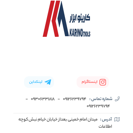
اینستاگرام
لینکداین
شماره تماس :
09126239794
-
09306331818
-
09126239794
آدرس :
میدان امام خمینی بعداز خیابان خیام نبش کوچه
اطلاعات