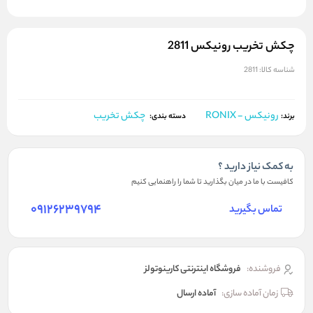
چکش تخریب رونیکس 2811
شناسه کالا:
2811
رونیکس - RONIX
چکش تخریب
برند:
دسته بندی:
به کمک نیاز دارید ؟
کافیست با ما در میان بگذارید تا شما را راهنمایی کنیم
09126239794
تماس بگیرید
فروشنده:
فروشگاه اینترنتی کارینوتولز
زمان آماده سازی:
آماده ارسال