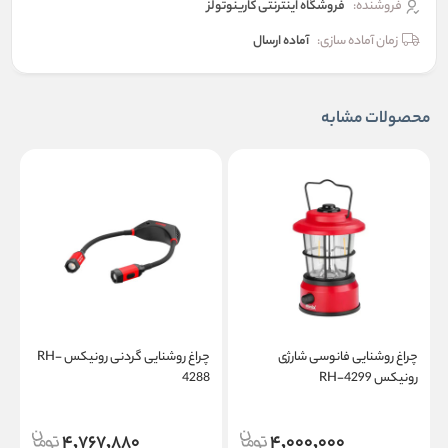
فروشنده:
فروشگاه اینترنتی کارینوتولز
زمان آماده سازی:
آماده ارسال
محصولات مشابه
چراغ روشنایی فانوسی شارژی
چراغ روشنایی گردنی رونیکس RH-
چ
رونیکس RH-4299
4288
1
4,767,880
4,000,000