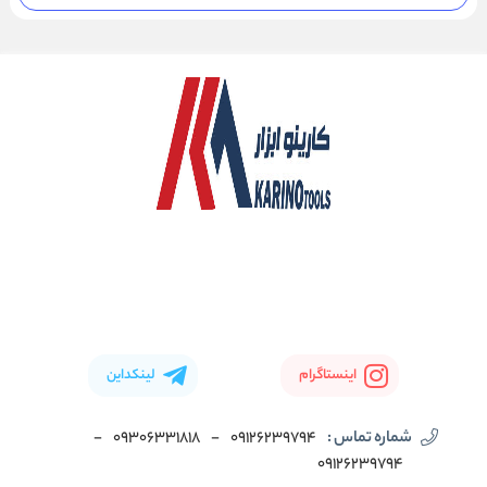
اینستاگرام
لینکداین
شماره تماس :
09126239794
-
09306331818
-
09126239794