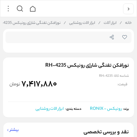
جستجو در فروشگاه
خانه
/
ابزار آلات
/
ابزار الات روشنایی
/
نورافکن تفنگی شارژی رونیکس RH-4235
نورافکن تفنگی شارژی رونیکس RH-4235
شناسه کالا:
RH-4235
7,417,880
تومان
قیمت:
رونیکس - RONIX
ابزار الات روشنایی
برند:
دسته بندی:
بیشتر
نقد و بررسی تخصصی