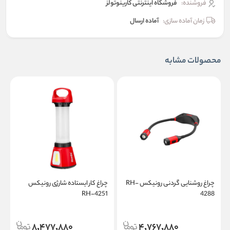
فروشنده:
فروشگاه اینترنتی کارینوتولز
زمان آماده سازی:
آماده ارسال
محصولات مشابه
چراغ روشنایی گردنی رونیکس RH-
چراغ کار ایستاده شارژی رونیکس
ن
4288
RH-4251
ر
8,477,880
4,767,880