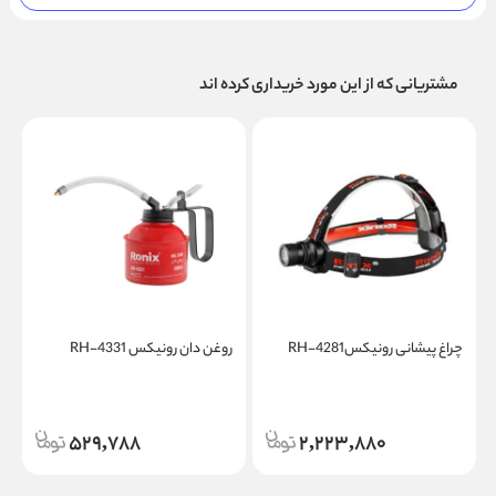
مشتریانی که از این مورد خریداری کرده اند
چراغ پیشانی رونیکسRH-4281
روغن دان رونیکس RH-4331
529,788
2,223,880