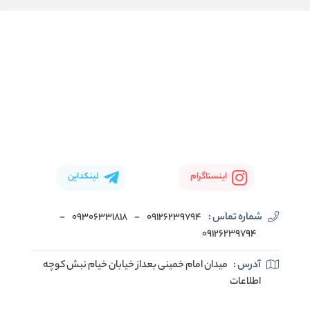
اینستاگرام
لینکداین
شماره تماس :
09126239794
-
09306331818
-
09126239794
آدرس :
میدان امام خمینی بعداز خیابان خیام نبش کوچه
اطلاعات