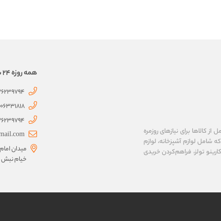
همه روزه 24 ساعته همراهتیم
126239794
06331818
126239794
ز کالاها برای نیازهای روزمره
mail.com
 که شامل لوازم آشپزخانه، لوازم
میدان امام 
رینو تولز، فراهم‌کردن خریدی
خیام نبش ک