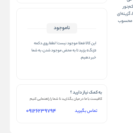
 با طراحی
م‌نور
 گزینه‌ای
ی محسوب
ناموجود
این کالا فعلا موجود نیست! لطفا روی دکمه
«زنگ» بزنید تا به محض موجود شدن، به شما
خبر دهیم.
به کمک نیاز دارید ؟
کافیست با ما در میان بگذارید تا شما را راهنمایی کنیم
09126239794
تماس بگیرید