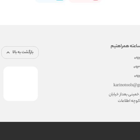
بازگشت به بالا
09
093
09
karinotools@g
خمینی بعداز خیابان
وچه اطلاعات