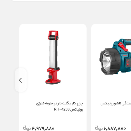
تفنگی تاشو رونیکس
چراغ کار مگنت دار دو طرفه شارژی
رونیکس RH-4238
4237
4,979,880
6,887,880