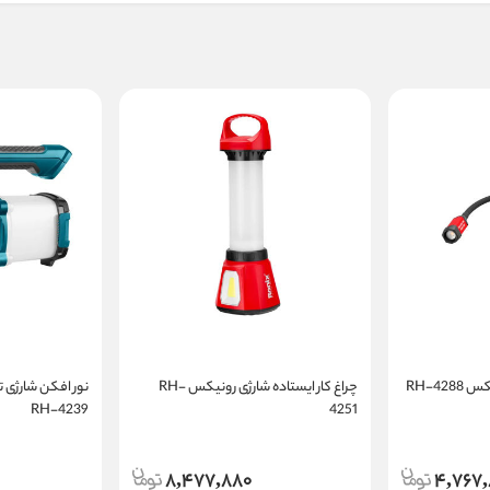
RH-42
چراغ کار ایستاده شارژی رونیکس RH-
نور افکن شارژی 
RH-4239
4251
8,477,880
4,767